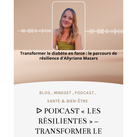
BLOG
MINDSET
PODCAST
SANTÉ & BIEN-ÊTRE
ᐅ PODCAST « LES
RÉSILIENTES » –
TRANSFORMER LE