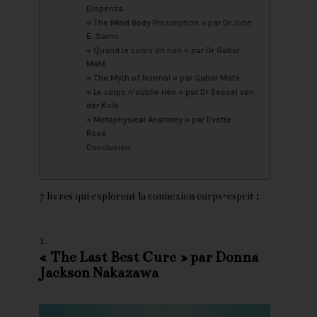
Dispenza
« The Mind Body Prescription » par Dr John
E. Sarno
« Quand le corps dit non » par Dr Gabor
Maté
« The Myth of Normal » par Gabor Maté
« Le corps n’oublie rien » par Dr Bessel van
der Kolk
« Metaphysical Anatomy » par Evette
Rose
Conclusion
7 livres qui explorent la connexion corps-esprit :
«
The Last Best Cure
» par Donna
Jackson Nakazawa