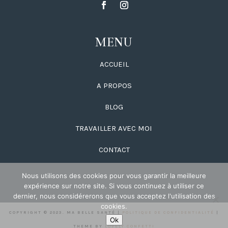
MENU
ACCUEIL
A PROPOS
BLOG
TRAVAILLER AVEC MOI
CONTACT
Nous utilisons des cookies pour vous garantir la meilleure
expérience sur notre site. Si vous continuez à utiliser ce
dernier, nous considérerons que vous acceptez l'utilisation des
cookies.
COPYRIGHT © 2023. MA BELLE SANTÉ |
POLITIQUE DE CONFIDENTIALITÉ
|
Ok
THEME BY
LOVELY CONFETTI