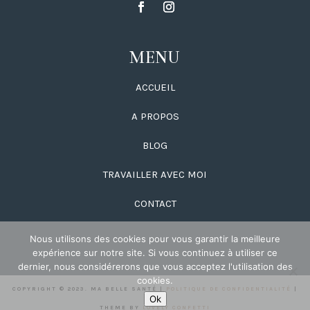
MENU
ACCUEIL
A PROPOS
BLOG
TRAVAILLER AVEC MOI
CONTACT
Nous utilisons des cookies pour vous garantir la meilleure
expérience sur notre site. Si vous continuez à utiliser ce
dernier, nous considérerons que vous acceptez l'utilisation des
cookies.
COPYRIGHT © 2023. MA BELLE SANTÉ |
POLITIQUE DE CONFIDENTIALITÉ
|
Ok
THEME BY
LOVELY CONFETTI