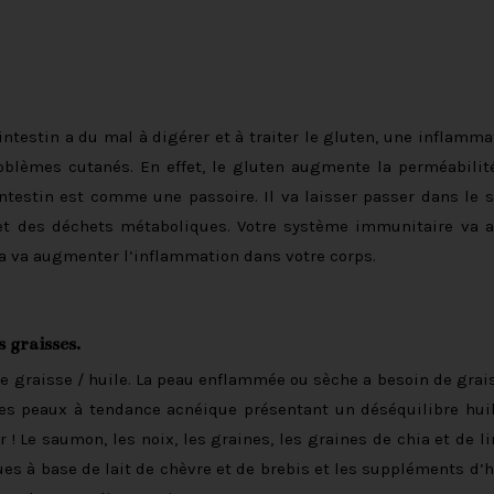
intestin a du mal à digérer et à traiter le gluten, une inflamma
oblèmes cutanés. En effet, le gluten augmente la perméabilit
intestin est comme une passoire. Il va laisser passer dans le 
et des déchets métaboliques. Votre système immunitaire va a
la va augmenter l’inflammation dans votre corps.
graisses.
e graisse / huile. La peau enflammée ou sèche a besoin de grai
es peaux à tendance acnéique présentant un déséquilibre hui
! Le saumon, les noix, les graines, les graines de chia et de lin
ques à base de lait de chèvre et de brebis et les suppléments d’h