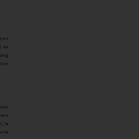
tion
é de
sang
lors
sses
leux
, la
uile