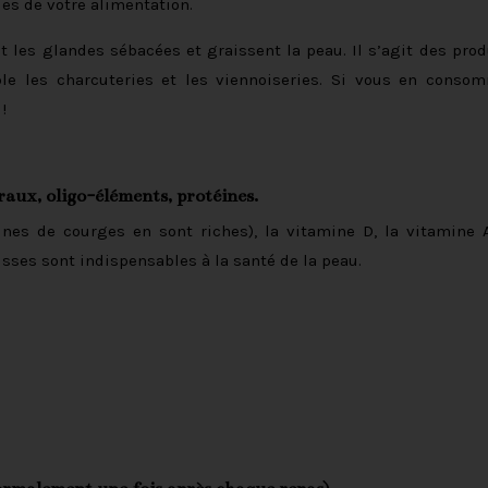
es de votre alimentation.
t les glandes sébacées et graissent la peau. Il s’agit des prod
le les charcuteries et les viennoiseries. Si vous en conso
!
raux, oligo-éléments, protéines.
ines de courges en sont riches), la vitamine D, la vitamine A
isses sont indispensables à la santé de la peau.